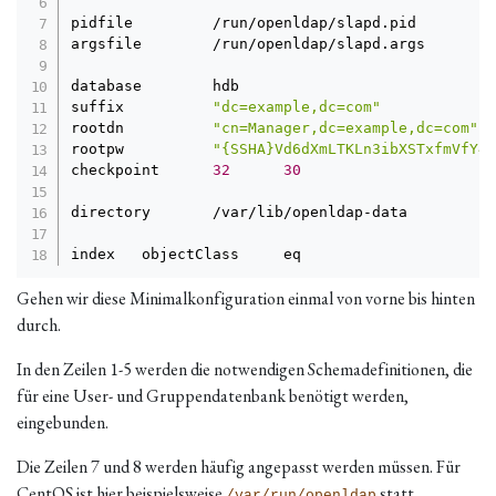
pidfile         /run/openldap/slapd.pid

argsfile        /run/openldap/slapd.args

database        hdb

suffix          
"dc=example,dc=com"
rootdn          
"cn=Manager,dc=example,dc=com"
rootpw          
"{SSHA}Vd6dXmLTKLn3ibXSTxfmVfY4t
checkpoint      
32
30
directory       /var/lib/openldap-data

index   objectClass     eq
Gehen wir diese Minimalkonfiguration einmal von vorne bis hinten
durch.
In den Zeilen 1-5 werden die notwendigen Schemadefinitionen, die
für eine User- und Gruppendatenbank benötigt werden,
eingebunden.
Die Zeilen 7 und 8 werden häufig angepasst werden müssen. Für
CentOS
ist hier beispielsweise
statt
/var/run/openldap