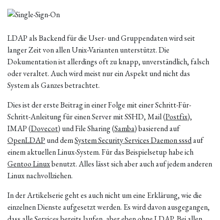
LDAP als Backend für die User- und Gruppendaten wird seit
langer Zeit von allen Unix-Varianten unterstützt. Die
Dokumentation ist allerdings oft zu knapp, unverständlich, falsch
oder veraltet. Auch wird meist nur ein Aspekt und nicht das
System als Ganzes betrachtet.
Dies ist der erste Beitrag in einer Folge mit einer Schritt-Für-
Schritt-Anleitung für einen Server mit SSHD, Mail (
Postfix
),
IMAP (
Dovecot
) und File Sharing (
Samba
) basierend auf
OpenLDAP
und dem
System Security Services Daemon sssd
auf
einem aktuellen Linux-System. Für das Beispielsetup habe ich
Gentoo Linux
benutzt. Alles lässt sich aber auch auf jedem anderen
Linux nachvollziehen.
In der Artikelserie geht es auch nicht um eine Erklärung, wie die
einzelnen Dienste aufgesetzt werden. Es wird davon ausgegangen,
dass alle Services bereits laufen, aber eben ohne LDAP. Bei allen