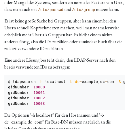
oder Mangel des Systems, sondern ein normales Feature von Unix,
dass man auch mit
und
nutzen kann.
/etc/passwd
/etc/group
Es ist keine große Sache bei Gruppen, aber kann einem bei den
Usern schnell Kopfschmerzen machen, weil man normalerweise
erheblich mehr User als Gruppen hat. Es bleibt einem nichts
anderes übrig, also die IDs zu zählen oder zumindest Buch über die
zuletzt verwendete ID zu führen.
Eine andere Lösung besteht darin, den LDAP-Server nach den
bereis verwendeten IDs zu befragen:
$ ldapsearch 
-h
 localhost 
-b
dc
=
example,dc
=
com 
-S
 gi
gidNumber: 
10000
gidNumber: 
10001
gidNumber: 
10002
gidNumber: 
10003
Die Optionen "-h localhost" für den Hostnamen und "-b
dc=example,dc=com" für Base-DN müssen natürlich an die
lokalen Gegebenheiten angepasst werden.