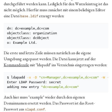
durchgeführt werden kann. Lediglich für den Wurzeleintrag ist das
nicht möglich. Hierfür muss zunächst mit einem beliebigen Editor
eine Datei
erzeugt werden:
base.ldif
dn: dc=example,dc=com

objectclass: organization

objectClass: dcObject

o: Example Ltd.
Die erste und letzte Zeile müssen natürlich an die eigene
Umgebung angepasst werden. Die Datei kann jetzt auf der
Kommandozeile
mit "ldapadd" ins Verzeichnis eingetragen werden:
$ ldapadd 
-x
-D
"cn=Manager,dc=example,dc=com"
-W
-f
Enter LDAP Password: secret

adding new entry 
"dc=example,dc=com"
Auch hier muss "example" wieder durch den eigenen
Domainnamen ersetzt werden. Das Passwort ist das Root-
Passwort aus
.
slapd.conf