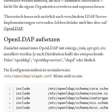
entwickelt werden mussten, die sich --- zumindest theoretisch ---
leicht für die eigene Organisation erweitern und anpassen lassen.
Theoretisch lassen sich natürlich auch verschiedene LDAP-Server-
Implementierungen verwenden. Ich beschränke mich hier aber auf
OpenLDAP
.
OpenLDAP aufsetzen
Zunächst einmal muss OpenLDAP mit emerge, yum, apt-get, etc.
installiert werden. Je nach Distribution heißt das entsprechende
Paket "openldap", "openldap-servers", "slapd" oder ähnlich.
Die Konfigurationsdatei ist normalerweise
. Meine sieht so aus:
/etc/openldap/slapd.conf
include         /etc/openldap/schema/core.schema

include         /etc/openldap/schema/cosine.schem
include         /etc/openldap/schema/inetorgpers
include         /etc/openldap/schema/nis.schema

include         /etc/openldap/schema/misc.schema
