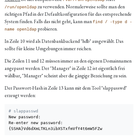
zu verwenden. Normalerweise sollte man den
/run/openldap
richtigen Pfad in der Defaultkonfiguration für das entsprechende
System finden. Falls das nicht geht, kann man
find / -type d -
probieren.
name openldap
In Zeile 10 wird als Datenbankbackend "hdb" ausgewählt. Das
sollte für kleine Umgebungen immer reichen.
Die Zeilen 11 und 12 müssen immer an den eigenen Domainnamen
angepasst werden. Der "Manager" in Zeile 12 ist eigentlich frei
wählbar, "Manager" scheint aber die gängige Bezeichung zu sein.
Der Passwort-Hash in Zeile 13 kann mit dem Tool "slappasswd"
erzeugt werden:
# slappasswd
New password: 

{
SSHA
}
Vd6dXmLTKLn3ibXSTxfmVfY4t6mW5FZw