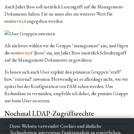
Auch Juliet Boss soll natürlich Lesezugriff auf die Management-
Dokumente haben. Für sie muss also ein weiterer Wert für
angegeben werden:
memberUid
Als nächstes wählen wir die Gruppe "management" aus, und fügen
die
"jboss" ein, um Juliet Boss zusätzlich Schreibzugriff
memberUid
auf die Management-Dokumente zu gewähren.
Es lassen sich auch User explizit den primären Gruppen "staff"
bzw. "external" zuweisen. Notwendig ist es allerdings nicht, wie wir
später bei der Konfiguration von PAM sehen werden. Um
Redundanz zu vermeiden, empfehle ich daher, die primäre Gruppe
nur beim User zu setzen.
Nochmal LDAP-Zugriffsrechte
Um die verwendeten UIDs und GIDs über die Kommandozeile zu
Diese Website verwendet Cookies und ähnliche
ermitteln, musste kein Passwort angegeben werden. Ohne weitere
Technologien, um gewisse Funktionalität zu ermöglichen,