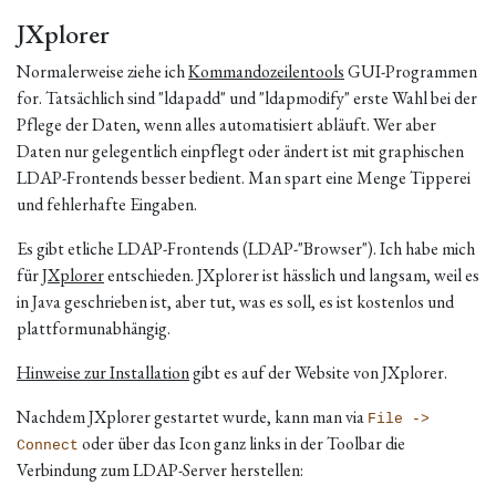
JXplorer
Normalerweise ziehe ich
Kommandozeilentools
GUI-Programmen
for. Tatsächlich sind "ldapadd" und "ldapmodify" erste Wahl bei der
Pflege der Daten, wenn alles automatisiert abläuft. Wer aber
Daten nur gelegentlich einpflegt oder ändert ist mit graphischen
LDAP-Frontends besser bedient. Man spart eine Menge Tipperei
und fehlerhafte Eingaben.
Es gibt etliche LDAP-Frontends (LDAP-"Browser"). Ich habe mich
für
JXplorer
entschieden. JXplorer ist hässlich und langsam, weil es
in Java geschrieben ist, aber tut, was es soll, es ist kostenlos und
plattformunabhängig.
Hinweise zur Installation
gibt es auf der Website von JXplorer.
Nachdem JXplorer gestartet wurde, kann man via
File ->
oder über das Icon ganz links in der Toolbar die
Connect
Verbindung zum LDAP-Server herstellen: