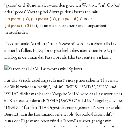
"gecos" enthält normalerweise den gleichen Wert wie "cn". Ob "cn"
oder "gecos" Vorrang bei Abfrage der Userdaten mit
,
,
oder
getpwent(3)
getpwnam(3)
getpwuid(3)
hat, kann man in eigener Forschungsarbeit
getpwuuid(3)
herausfinden.
Das optionale Attribute "userPassword" wird man ebenfalls fast
immer befüllen. In JXplorer geschieht dies über einen Pop-Up-
Dialog, in den man das Passwort als Klartext eintragen kann.
Für das Verschlüsselungsschema ("encryption scheme") hat man
die Wahl zwischen "verify", "plain", "MD5", "SMD5", "SHA" und
"SSHA". Bleibt man bei der Vorgabe "SHA" wird das Passwort nicht
im Klartext sondern als "{SHA}
DIGEST
" in LDAP abgelegt, wobei
"DIGEST" für den SHA-Digest des eingegebenen Passworts steht.
Benutzt man die Kommandozeilentools "ldapadd/ldapmodify"
muss der Digest wie oben für das Root-Passwort gezeigt mit