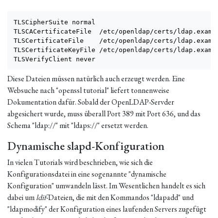
TLSCipherSuite normal

TLSCACertificateFile  /etc/openldap/certs/ldap.exampl
TLSCertificateFile    /etc/openldap/certs/ldap.exampl
TLSCertificateKeyFile /etc/openldap/certs/ldap.exampl
TLSVerifyClient never
Diese Dateien müssen natürlich auch erzeugt werden. Eine
Websuche nach "openssl tutorial" liefert tonnenweise
Dokumentation dafür. Sobald der OpenLDAP-Servder
abgesichert wurde, muss überall Port 389 mit Port 636, und das
Schema "ldap://" mit "ldaps://" ersetzt werden.
Dynamische slapd-Konfiguration
In vielen Tutorials wird beschrieben, wie sich die
Konfigurationsdatei in eine sogenannte "dynamische
Konfiguration" umwandeln lässt. Im Wesentlichen handelt es sich
dabei um
ldif
-Dateien, die mit den Kommandos "ldapadd" und
"ldapmodify" der Konfiguration eines laufenden Servers zugefügt