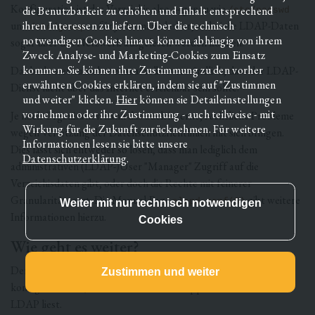
Konfiguration ist das Verzeichis also --- genau wie
die Benutzbarkeit zu erhöhen und Inhalt entsprechend
/etc/passwd
ihren Interessen zu liefern. Über die technisch
und
--- für Jedermann lesbar, wobei die LDAP-Daten
/etc/group
notwendigen Cookies hinaus können abhängig von ihrem
sogar über das Netzwerk ausgelesen werden können.
Zweck Analyse- und Marketing-Cookies zum Einsatz
kommen. Sie können ihre Zustimmung zu den vorher
Das bedeutet zunächst einmal selbstverständlich, dass der LDAP-
erwähnten Cookies erklären, indem sie auf "Zustimmen
Dienst nicht über das Internet erreichbar sein sollte.
und weiter" klicken.
Hier
können sie Detaileinstellungen
vornehmen oder ihre Zustimmung - auch teilweise - mit
Je nach Organisation kann das auch interne, rechtliche Probleme
Wirkung für die Zukunft zurücknehmen. Für weitere
wegen Verletzung der Datenschutzrichtlinien mit sich bringen.
Informationen lesen sie bitte unsere
Dies lässt sich entweder so lösen, dass man lediglich dem
Datenschutzerklärung
.
administrativen (LDAP-)User "Manager" Zugriff auf die
Verzeichisdaten gibt, oder doch die Rechte mit feinerer
Granularität setzt. Die Manual-Page
gibt weitere
slapd.conf(5)
Informationen hierzu.
Wie geht es weiter?
Der nächste Teil wird sich damit beschäftigen, wie
PAM
zu
konfigurieren ist, damit es User und Gruppen zusätzlich aus
LDAP liest.