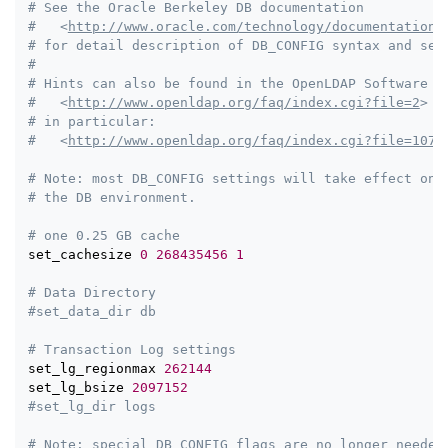
# See the Oracle Berkeley DB documentation
#   <
http://www.oracle.com/technology/documentation/
# for detail description of DB_CONFIG syntax and sem
#
# Hints can also be found in the OpenLDAP Software F
#   <
http://www.openldap.org/faq/index.cgi?file=2
>
# in particular:
#   <
http://www.openldap.org/faq/index.cgi?file=1075
# Note: most DB_CONFIG settings will take effect onl
# the DB environment.
# one 0.25 GB cache
set_cachesize 
0
268435456
1
# Data Directory
#set_data_dir db
# Transaction Log settings
set_lg_regionmax 
262144
set_lg_bsize 
2097152
#set_lg_dir logs
# Note: special DB_CONFIG flags are no longer needed