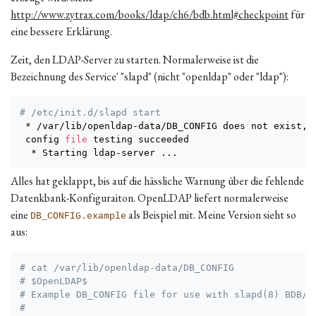
http://www.zytrax.com/books/ldap/ch6/bdb.html#checkpoint
für
eine bessere Erklärung.
Zeit, den LDAP-Server zu starten. Normalerweise ist die
Bezeichnung des Service' "slapd" (nicht "openldap" oder "ldap"):
# /etc/init.d/slapd start
 * /var/lib/openldap-data/DB_CONFIG does not exist, s
 config 
file
 testing succeeded

  * Starting ldap-server 
..
.                        
Alles hat geklappt, bis auf die hässliche Warnung über die fehlende
Datenkbank-Konfiguraiton. OpenLDAP liefert normalerweise
eine
als Beispiel mit. Meine Version sieht so
DB_CONFIG.example
aus:
# cat /var/lib/openldap-data/DB_CONFIG
# $OpenLDAP$
# Example DB_CONFIG file for use with slapd(8) BDB/H
#