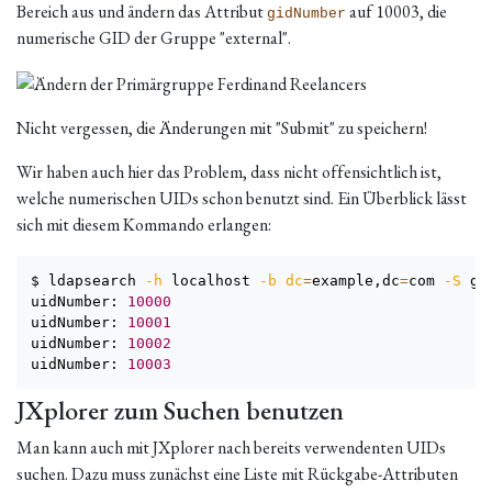
Bereich aus und ändern das Attribut
auf 10003, die
gidNumber
numerische GID der Gruppe "external".
Nicht vergessen, die Änderungen mit "Submit" zu speichern!
Wir haben auch hier das Problem, dass nicht offensichtlich ist,
welche numerischen UIDs schon benutzt sind. Ein Überblick lässt
sich mit diesem Kommando erlangen:
$ ldapsearch 
-h
 localhost 
-b
dc
=
example,dc
=
com 
-S
 gi
uidNumber: 
10000
uidNumber: 
10001
uidNumber: 
10002
uidNumber: 
10003
JXplorer zum Suchen benutzen
Man kann auch mit JXplorer nach bereits verwendenten UIDs
suchen. Dazu muss zunächst eine Liste mit Rückgabe-Attributen