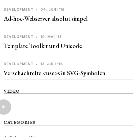
DEVELOPMENT
•
04. JUNI ’16
Ad-hoc-Webserver absolut simpel
DEVELOPMENT
•
10. MAI ’18
Template Toolkit und Unicode
DEVELOPMENT
•
13. JULI ’16
Verschachtelte <use>s in SVG-Symbolen
VIDEO
CATEGORIES