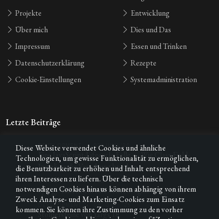
Projekte
Entwicklung
Über mich
Dies und Das
Impressum
Essen und Trinken
Datenschutzerklärung
Rezepte
Cookie-Einstellungen
Systemadministration
Letzte Beiträge
DEVELOPMENT
•
02. JUNI ’26
Diese Website verwendet Cookies und ähnliche
Eine JavaScript-Lifecycle-Falle — Wie Class-Field-
Technologien, um gewisse Funktionalität zu ermöglichen,
Initialiser die Vererbung brechen
die Benutzbarkeit zu erhöhen und Inhalt entsprechend
ihren Interessen zu liefern. Über die technisch
DIES & DAS
•
07. FEB. ’26
notwendigen Cookies hinaus können abhängig von ihrem
Syzygy-Tabellen in eine Schachengine integrieren
Zweck Analyse- und Marketing-Cookies zum Einsatz
DEVELOPMENT
•
08. OKT. ’25
kommen. Sie können ihre Zustimmung zu den vorher
Stolpersteine von Yargs 18