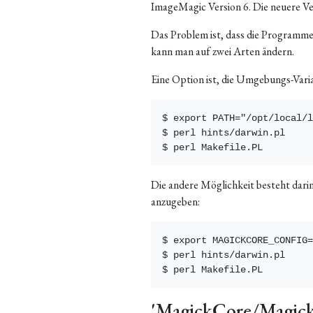
ImageMagic Version 6. Die neuere Ve
Das Problem ist, dass die Programm
kann man auf zwei Arten ändern.
Eine Option ist, die Umgebungs-Vari
$ export PATH="/opt/local/l
$ perl hints/darwin.pl

Die andere Möglichkeit besteht dari
anzugeben:
$ export MAGICKCORE_CONFIG=
$ perl hints/darwin.pl

'MagickCore/MagickC