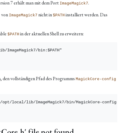
rsion 7 erhält man mit dem Port
.
ImageMagick7
e von
nicht in
installiert werden. Das
ImageMagick7
$PATH
able
in der aktuellen Shell zu erweitern:
$PATH
ib/ImageMagick7/bin:$PATH"

n, den vollständigen Pfad des Programms
MagickCore-config
/opt/local/lib/ImageMagick7/bin/MagickCore-config

ore.h' file not found