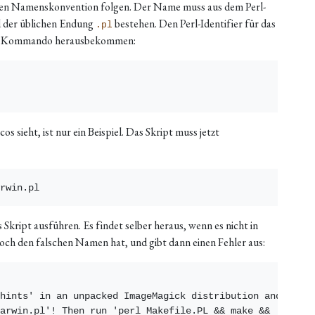
ten Namenskonvention folgen. Der Name muss aus dem Perl-
nd der üblichen Endung
bestehen. Den Perl-Identifier für das
.pl
em Kommando herausbekommen:
os sieht, ist nur ein Beispiel. Das Skript muss jetzt
Skript ausführen. Es findet selber heraus, wenn es nicht in
noch den falschen Namen hat, und gibt dann einen Fehler aus:
hints' in an unpacked ImageMagick distribution and

arwin.pl'! Then run 'perl Makefile.PL && make &&
