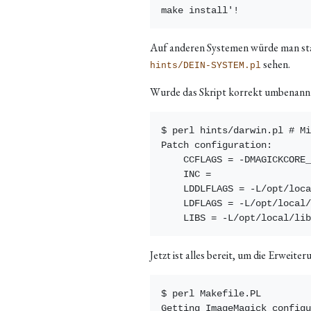
Auf anderen Systemen würde man st
sehen.
hints/DEIN-SYSTEM.pl
Wurde das Skript korrekt umbenannt, 
$ perl hints/darwin.pl # Mi
Patch configuration:

    CCFLAGS = -DMAGICKCORE_
    INC = 

    LDDLFLAGS = -L/opt/loca
    LDFLAGS = -L/opt/local/
Jetzt ist alles bereit, um die Erweite
$ perl Makefile.PL

Getting ImageMagick configu