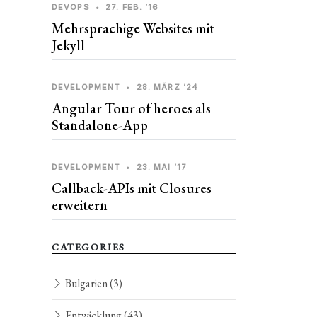
DEVOPS
•
27. FEB. ’16
Mehrsprachige Websites mit
Jekyll
DEVELOPMENT
•
28. MÄRZ ’24
Angular Tour of heroes als
Standalone-App
DEVELOPMENT
•
23. MAI ’17
Callback-APIs mit Closures
erweitern
CATEGORIES
Bulgarien
(3)
Entwicklung
(43)