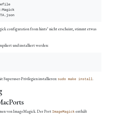
efile

:Magick

ick configuration from hints" nicht erscheint, stimmt etwas
mpiliert und installiert werden:
t Superuser-Privilegien installieren:
.
sudo make install
g
MacPorts
ionen von ImageMagick. Der Port
enthält
ImageMagick