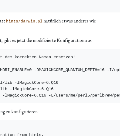
att
natürlich etwas anderes wie
hints/darwin.pl
gibt es jetzt die modifizierte Konfiguration aus:
t dem korrekten Namen ersetzen!

HDRI_ENABLE=0 -DMAGICKCORE_QUANTUM_DEPTH=16 -I/opt/local
l/lib -lMagickCore-6.Q16

lib -lMagickCore-6.Q16

rung zu konfigurieren:
ration from hints.
