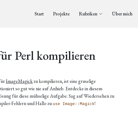
Start
Projekte
Rubriken
Über mich
ür Perl kompilieren
für
ImageMagick
zu kompilieren, ist eine gruselige
ioniert so gut wie nie auf Anhieb. Entdecke in diesem
ösung für diese mühselige Aufgabe. Sag auf Wiedersehen zu
ler-Fehlern und Hallo zu
!
use Image::Magick