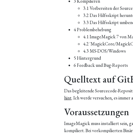
3
Kompilieren
3.1
Vorbereiten der Sourc
3.2
Das Hilfsskript herunt
3.3
Das Hilfsskript umbe
4
Problembehebung
4.1
ImageMagick 7 von M
4.2
'MagickCore/MagickCor
4.3
MS-DOS/Windows
5
Hintergrund
6
Feedback und Bug-Reports
Quelltext auf Gi
Das begleitende Sourcecode-Reposit
hint
. Ich werde versuchen, es immer 
Voraussetzungen
ImageMagick muss installiert sein, ga
kompiliert. Bei vorkompilierten Bin