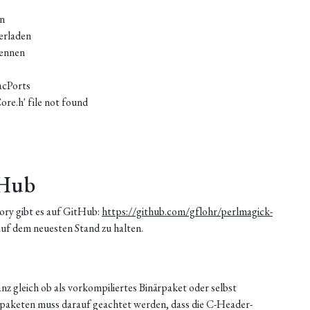
en
erladen
nennen
acPorts
e.h' file not found
tHub
ory gibt es auf GitHub:
https://github.com/gflohr/perlmagick-
auf dem neuesten Stand zu halten.
nz gleich ob als vorkompiliertes Binärpaket oder selbst
ärpaketen muss darauf geachtet werden, dass die C-Header-