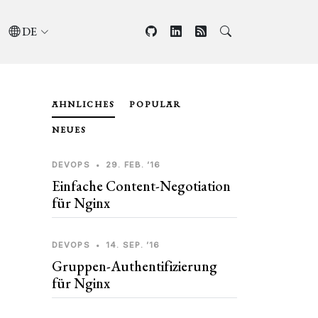
DE
ÄHNLICHES
POPULÄR
NEUES
DEVOPS
•
29. FEB. ’16
Einfache Content-Negotiation
für Nginx
DEVOPS
•
14. SEP. ’16
Gruppen-Authentifizierung
für Nginx