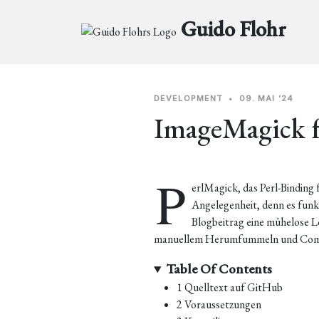
Guido Flohr
DEVELOPMENT
•
09. MAI ’24
ImageMagick f
P
erlMagick, das Perl-Binding 
Angelegenheit, denn es funkt
Blogbeitrag eine mühelose L
manuellem Herumfummeln und Compi
Table Of Contents
1
Quelltext auf GitHub
2
Voraussetzungen