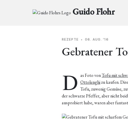
Guido Flohr
REZEPTE
•
06. AUG. ’16
Gebratener To
D
as Foto von
Tofu mit schw
Ottolenghi
zu kaufen. Dire
Tofu, zuwenig Gemüse, zuvi
der schwarze Pfeffer, aber nicht beide
ausprobiert habe, waren aber fantas