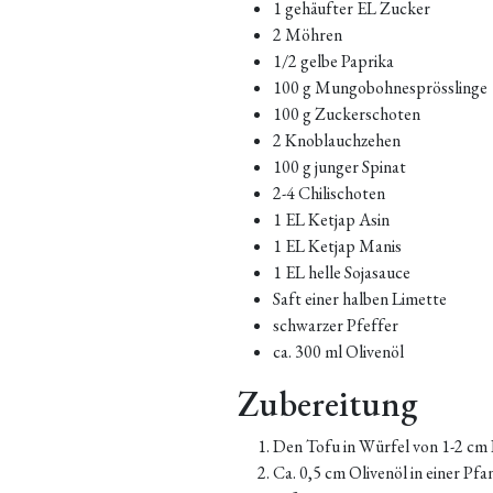
1 gehäufter EL Zucker
2 Möhren
1/2 gelbe Paprika
100 g Mungobohnesprösslinge
100 g Zuckerschoten
2 Knoblauchzehen
100 g junger Spinat
2-4 Chilischoten
1 EL Ketjap Asin
1 EL Ketjap Manis
1 EL helle Sojasauce
Saft einer halben Limette
schwarzer Pfeffer
ca. 300 ml Olivenöl
Zubereitung
Den Tofu in Würfel von 1-2 cm 
Ca. 0,5 cm Olivenöl in einer Pfa