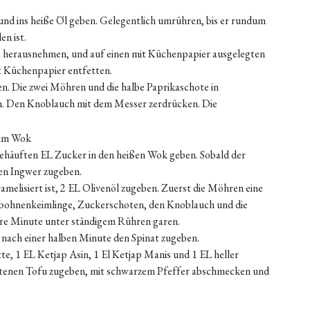
und ins heiße Öl geben. Gelegentlich umrühren, bis er rundum
n ist.
e herausnehmen, und auf einen mit Küchenpapier ausgelegten
t Küchenpapier entfetten.
. Die zwei Möhren und die halbe Paprikaschote in
. Den Knoblauch mit dem Messer zerdrücken. Die
.
ehäuften EL Zucker in den heißen Wok geben. Sobald der
en Ingwer zugeben.
elisiert ist, 2 EL Olivenöl zugeben. Zuerst die Möhren eine
ohnenkeimlinge, Zuckerschoten, den Knoblauch und die
ere Minute unter ständigem Rühren garen.
 nach einer halben Minute den Spinat zugeben.
te, 1 EL Ketjap Asin, 1 El Ketjap Manis und 1 EL heller
atenen Tofu zugeben, mit schwarzem Pfeffer abschmecken und