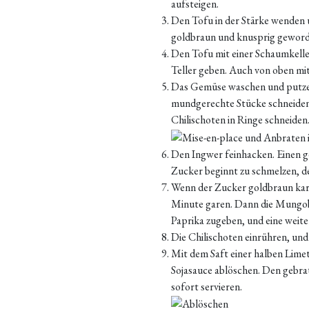
aufsteigen.
Den Tofu in der Stärke wenden 
goldbraun und knusprig geworde
Den Tofu mit einer Schaumkell
Teller geben. Auch von oben mi
Das Gemüse waschen und putzen
mundgerechte Stücke schneiden
Chilischoten in Ringe schneiden
Den Ingwer feinhacken. Einen g
Zucker beginnt zu schmelzen, d
Wenn der Zucker goldbraun karam
Minute garen. Dann die Mungob
Paprika zugeben, und eine weit
Die Chilischoten einrühren, und
Mit dem Saft einer halben Limet
Sojasauce ablöschen. Den gebr
sofort servieren.