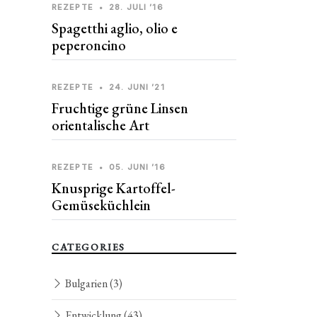
REZEPTE
•
28. JULI ’16
Spagetthi aglio, olio e
peperoncino
REZEPTE
•
24. JUNI ’21
Fruchtige grüne Linsen
orientalische Art
REZEPTE
•
05. JUNI ’16
Knusprige Kartoffel-
Gemüseküchlein
CATEGORIES
Bulgarien
(3)
Entwicklung
(43)