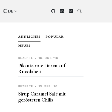
DE
ÄHNLICHES
POPULÄR
NEUES
REZEPTE
•
16. OKT. ’16
Pikante rote Linsen auf
Rucolabett
REZEPTE
•
13. SEP. ’16
Sirup Caramel Salé mit
gerösteten Chilis