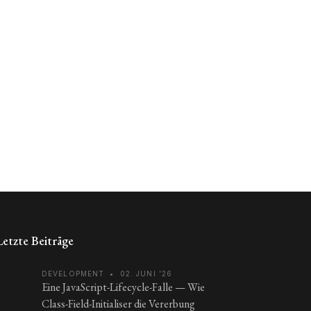
Letzte Beiträge
DEVELOPMENT
•
02. JUNI ’26
Eine JavaScript-Lifecycle-Falle — Wie
Class-Field-Initialiser die Vererbung