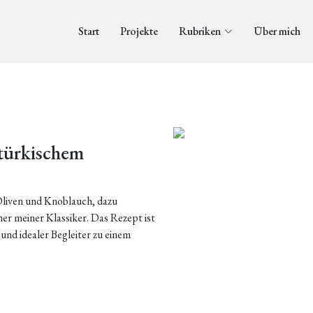
Start
Projekte
Rubriken
Über mich
 türkischem
liven und Knoblauch, dazu
ner meiner Klassiker. Das Rezept ist
 und idealer Begleiter zu einem