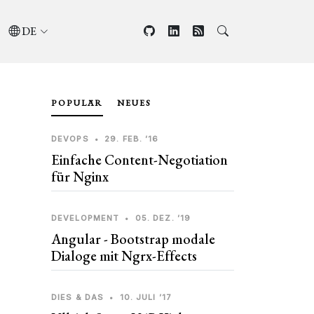
DE
POPULÄR
NEUES
DEVOPS
•
29. FEB. ’16
Einfache Content-Negotiation
für Nginx
DEVELOPMENT
•
05. DEZ. ’19
Angular - Bootstrap modale
Dialoge mit Ngrx-Effects
DIES & DAS
•
10. JULI ’17