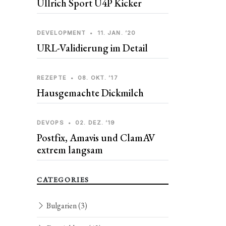
Ullrich Sport U4P Kicker
DEVELOPMENT
•
11. JAN. ’20
URL-Validierung im Detail
REZEPTE
•
08. OKT. ’17
Hausgemachte Dickmilch
DEVOPS
•
02. DEZ. ’19
Postfix, Amavis und ClamAV
extrem langsam
CATEGORIES
Bulgarien
(3)