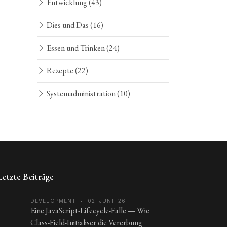
Entwicklung
(43)
Dies und Das
(16)
Essen und Trinken
(24)
Rezepte
(22)
Systemadministration
(10)
Letzte Beiträge
DEVELOPMENT
•
02. JUNI ’26
Eine JavaScript-Lifecycle-Falle — Wie
Class-Field-Initialiser die Vererbung