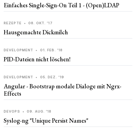
Einfaches Single-Sign-On Teil 1 - (Open)LDAP
REZEPTE
•
08. OKT. ’17
Hausgemachte Dickmilch
DEVELOPMENT
•
01. FEB. ’18
PID-Dateien nicht löschen!
DEVELOPMENT
•
05. DEZ. ’19
Angular - Bootstrap modale Dialoge mit Ngrx-
Effects
DEVOPS
•
09. AUG. ’18
Syslog-ng "Unique Persist Names"