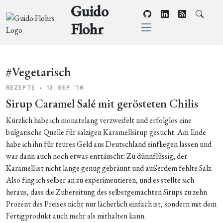
Guido
Flohr
#Vegetarisch
REZEPTE
•
13. SEP. ’16
Sirup Caramel Salé mit gerösteten Chilis
Kürzlich habe ich monatelang verzweifelt und erfolglos eine
bulgarische Quelle für salzigen Karamellsirup gesucht. Am Ende
habe ich ihn für teures Geld aus Deutschland einfliegen lassen und
war dann auch noch etwas enttäuscht: Zu dünnflüssig, der
Karamell ist nicht lange genug gebräunt und außerdem fehlte Salz.
Also fing ich selber an zu experimentieren, und es stellte sich
heraus, dass die Zubereitung des selbstgemachten Sirups zu zehn
Prozent des Preises nicht nur lächerlich einfach ist, sondern mit dem
Fertigprodukt auch mehr als mithalten kann.