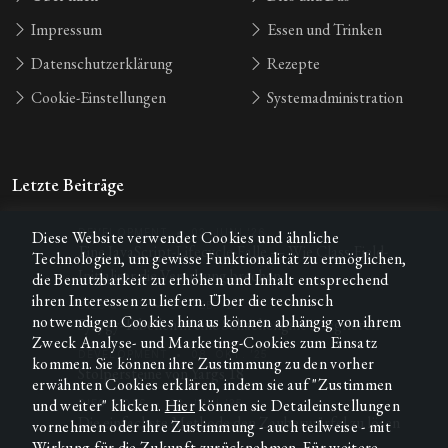
Impressum
Essen und Trinken
Datenschutzerklärung
Rezepte
Cookie-Einstellungen
Systemadministration
Letzte Beiträge
DEVELOPMENT
•
02. JUNI ’26
Diese Website verwendet Cookies und ähnliche
Eine JavaScript-Lifecycle-Falle — Wie Class-Field-
Technologien, um gewisse Funktionalität zu ermöglichen,
Initialiser die Vererbung brechen
die Benutzbarkeit zu erhöhen und Inhalt entsprechend
ihren Interessen zu liefern. Über die technisch
DIES & DAS
•
07. FEB. ’26
notwendigen Cookies hinaus können abhängig von ihrem
Syzygy-Tabellen in eine Schachengine integrieren
Zweck Analyse- und Marketing-Cookies zum Einsatz
DEVELOPMENT
•
08. OKT. ’25
kommen. Sie können ihre Zustimmung zu den vorher
Stolpersteine von Yargs 18
erwähnten Cookies erklären, indem sie auf "Zustimmen
und weiter" klicken.
Hier
können sie Detaileinstellungen
DIES & DAS
•
23. JUNI ’25
Die einfachste Methode den Zauberwürfel zu lösen
vornehmen oder ihre Zustimmung - auch teilweise - mit
Wirkung für die Zukunft zurücknehmen. Für weitere