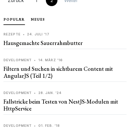
Zurück
1
2
Weiter
POPULÄR
NEUES
REZEPTE
•
24. JULI ’17
Hausgemachte Sauerrahmbutter
DEVELOPMENT
•
14. MÄRZ ’16
Filtern und Suchen in sichtbarem Content mit
AngularJS (Teil 1/2)
DEVELOPMENT
•
28. JAN. ’24
Fallstricke beim Testen von NestJS-Modulen mit
HttpService
DEVELOPMENT
•
01. FEB. ’18