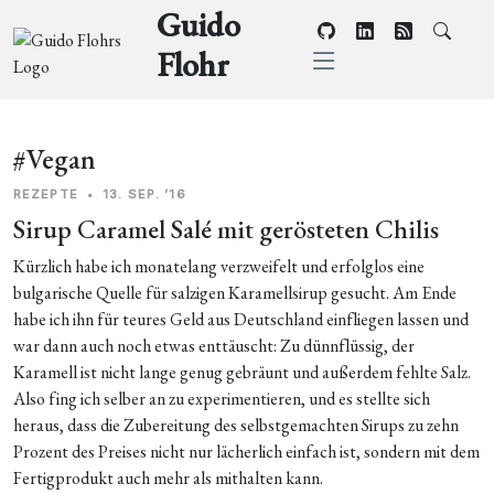
Guido
Flohr
#Vegan
REZEPTE
•
13. SEP. ’16
Sirup Caramel Salé mit gerösteten Chilis
Kürzlich habe ich monatelang verzweifelt und erfolglos eine
bulgarische Quelle für salzigen Karamellsirup gesucht. Am Ende
habe ich ihn für teures Geld aus Deutschland einfliegen lassen und
war dann auch noch etwas enttäuscht: Zu dünnflüssig, der
Karamell ist nicht lange genug gebräunt und außerdem fehlte Salz.
Also fing ich selber an zu experimentieren, und es stellte sich
heraus, dass die Zubereitung des selbstgemachten Sirups zu zehn
Prozent des Preises nicht nur lächerlich einfach ist, sondern mit dem
Fertigprodukt auch mehr als mithalten kann.