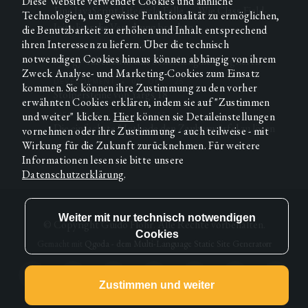
Diese Website verwendet Cookies und ähnliche
Eine JavaScript-Lifecycle-Falle — Wie Class-Field-
Technologien, um gewisse Funktionalität zu ermöglichen,
Initialiser die Vererbung brechen
die Benutzbarkeit zu erhöhen und Inhalt entsprechend
ihren Interessen zu liefern. Über die technisch
DIES & DAS
•
07. FEB. ’26
notwendigen Cookies hinaus können abhängig von ihrem
Syzygy-Tabellen in eine Schachengine integrieren
Zweck Analyse- und Marketing-Cookies zum Einsatz
DEVELOPMENT
•
08. OKT. ’25
kommen. Sie können ihre Zustimmung zu den vorher
Stolpersteine von Yargs 18
erwähnten Cookies erklären, indem sie auf "Zustimmen
und weiter" klicken.
Hier
können sie Detaileinstellungen
DIES & DAS
•
23. JUNI ’25
Die einfachste Methode den Zauberwürfel zu lösen
vornehmen oder ihre Zustimmung - auch teilweise - mit
Wirkung für die Zukunft zurücknehmen. Für weitere
Informationen lesen sie bitte unsere
Datenschutzerklärung
.
© Copyright
Guido Flohr
. Alle Rechte vorbehalten.
Gemacht mit
Qgoda - dem Multi-Language Static Site Generatorr