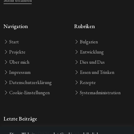
Mehr erfahren
Navigation
Rubriken
Start
Bulgarien
Projekte
Entwicklung
Über mich
Dies und Das
Impressum
Essen und Trinken
Datenschutzerklärung
Rezepte
Cookie-Einstellungen
Systemadministration
Letzte Beiträge
DEVELOPMENT
•
02. JUNI ’26